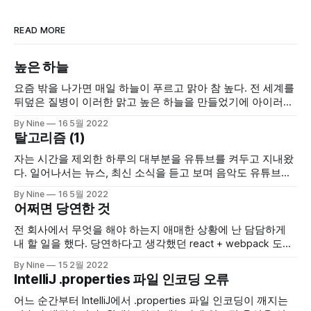
READ MORE
높은 하늘
요즘 밖을 나가면 매일 하늘이 푸르고 맑아 참 높다. 전 세계를
뒤덮은 질병이 이러한 맑고 높은 하늘을 만들었기에 아이러니
하다. 질병은 전 세계를 뒤덮고 가족과 지인, 모두를 이간질하
By Nine
16 5월 2022
며 거리두게하였고 질병은 오프라인 기반 사업하던 우리 회사
탈고리즘 (1)
를 속되게 표현하여 쫄딱 망하게 하였다. 결국 우리 팀원도 20
명에서 3명으로 줄었으며 큰 짐을 짊어지게 되었다. 아이러니
자는 시간을 제외한 하루의 대부분을 유튜브를 켜두고 지내왔
하게
다. 일어나서는 뉴스, 최신 소식을 듣고 보며 음악도 유튜브로
듣고 퇴근 후 저녁에는 구독한 채널들이 올리는 영상들을 시청
By Nine
16 5월 2022
하며 하루를 보냈다. 매달 유튜브를 시청하며 사용하는 60GB
어쩌면 당연한 것
의 데이터는 훈장과 같았다. 가끔 습관적으로 유튜브를 켜는
것에 자괴감이 올때도 있었지만 넓고 다양한 주제의 정보를 자
전 회사에서 무엇을 해야 하는지 애매한 상황에 난 담담하게
연스럽게 얻을 수
내 할 일을 했다. 당연하다고 생각했던 react + webpack 도입
이나 인프라 정리, 테스트 코드 기반 작업, 공통 모듈 라이브러
By Nine
15 2월 2022
리화, 레거지와 주석 코드 정리를 했다. 생각보다 오랜기간동
IntelliJ .properties 파일 인코딩 오류
안 진행했고 그때 스트레스를 많이 받았다. 다시 당연하다고
생각했던 것들을 해야 할 시간이다. 하지만 과거에 내가 했던
어느 순간부터 IntelliJ에서 .properties 파일 인코딩이 깨지는